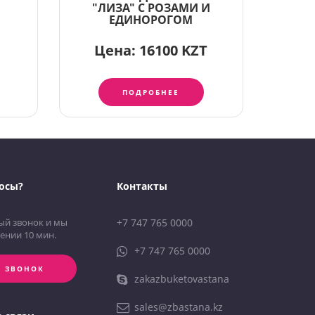
"ЛИЗА" С РОЗАМИ И
ЕДИНОРОГОМ
Цена:
16100 KZT
ПОДРОБНЕЕ
осы?
Контакты
ый звонок и мы
+7 747 765 0000
ении 10 мин.
+7 747 765 0000
Ь ЗВОНОК
zakazbuketovastana
sales@zbastana.kz