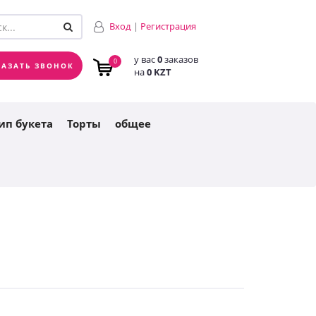
у вас
0
заказов
0
Вход
|
Регистрация
на
0 KZT
у вас
0
заказов
0
КАЗАТЬ ЗВОНОК
на
0 KZT
ип букета
Торты
общее