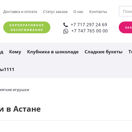
+7 717 297 24 69
Доставка и оплата
Статус заказа
О нас
Контакты
ЗАКАЗАТЬ ЗВОНОК
+7 747 765 00 00
+7 717 297 24 69
КОРПОРАТИВНОЕ
ЗА
ОБСЛУЖИВАНИЕ
+7 747 765 00 00
од
Кому
Клубника в шоколаде
Сладкие букеты
Т
ты1111
мягкие игрушки
 в Астане