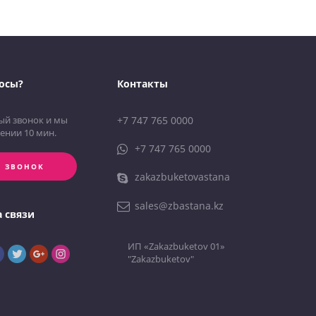
осы?
Контакты
ый звонок и мы
+7 747 765 0000
ении 10 мин.
+7 747 765 0000
Ь ЗВОНОК
zakazbuketovastana
sales@zbastana.kz
а связи
ИП «Zakazbuketov 01»
"Zakazbuketov"