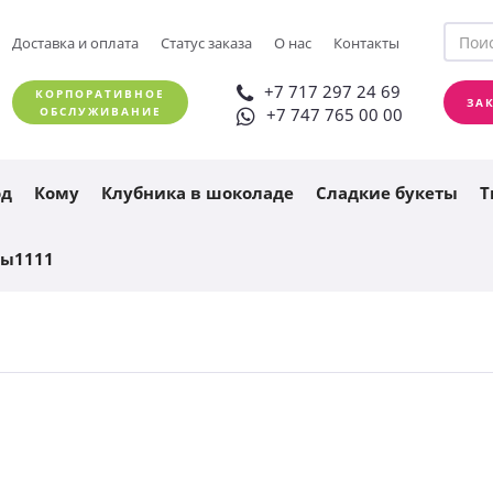
+7 717 297 24 69
Доставка и оплата
Статус заказа
О нас
Контакты
ЗАКАЗАТЬ ЗВОНОК
+7 747 765 00 00
+7 717 297 24 69
КОРПОРАТИВНОЕ
ЗА
ОБСЛУЖИВАНИЕ
+7 747 765 00 00
од
Кому
Клубника в шоколаде
Сладкие букеты
Т
ты1111