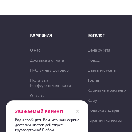
Компания
Каталог
О нас
Цена букета
Доставка и оплата
Повод
Публичный договор
Цветы и букеты
Политика
Торты
Конфиденциальности
Комнатные растения
Отзывы
Кому
Контакты
×
Подарки и шары
Уважаемый Клиент!
Карта сайта
Рады сообщить Вам, что наш сервис
Гарантия качества
доставки цветов действует
круглосуточно! Любой