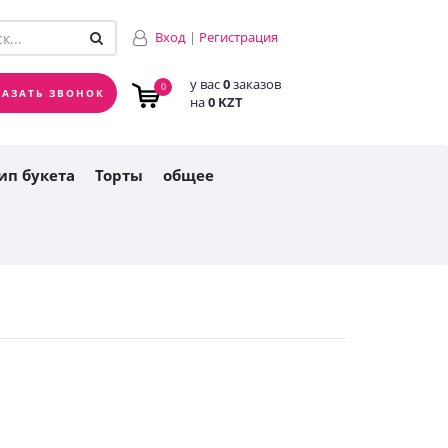
у вас
0
заказов
0
Вход
|
Регистрация
на
0 KZT
у вас
0
заказов
0
КАЗАТЬ ЗВОНОК
на
0 KZT
ип букета
Торты
общее