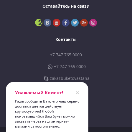
Оставайтесь на связи
Контакты
+7 747 765 0000
+7 747 765 0000
zakazbuketovastana
sales@zbastana.kz
×
Уважаемый Клиент!
Рады сообщить Вам, что наш сервис
доставки цветов действует
ИП «Zakazbuketov 01»
круглосуточно! Любой
"Zakazbuketov"
понравившийся Вам букет можно
заказать через наш интернет-
магазин самостоятельно.