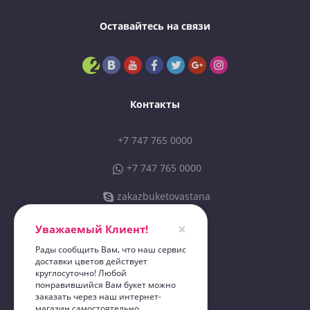
Оставайтесь на связи
Контакты
+7 747 765 0000
+7 747 765 0000
zakazbuketovastana
sales@zbastana.kz
×
Уважаемый Клиент!
Рады сообщить Вам, что наш сервис
доставки цветов действует
ИП «Zakazbuketov 01»
круглосуточно! Любой
"Zakazbuketov"
понравившийся Вам букет можно
заказать через наш интернет-
магазин самостоятельно.