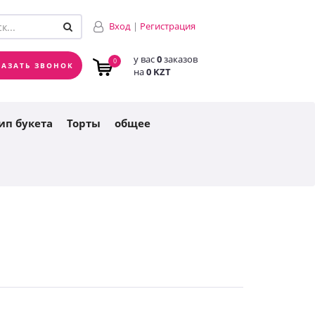
у вас
0
заказов
0
Вход
|
Регистрация
на
0 KZT
у вас
0
заказов
0
КАЗАТЬ ЗВОНОК
на
0 KZT
ип букета
Торты
общее