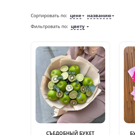
Сортировать по:
цене
названию
Фильтровать по:
цвету
СЪЕДОБНЫЙ БУКЕТ
Б