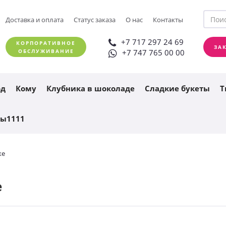
+7 717 297 24 69
Доставка и оплата
Статус заказа
О нас
Контакты
ЗАКАЗАТЬ ЗВОНОК
+7 747 765 00 00
+7 717 297 24 69
КОРПОРАТИВНОЕ
ЗА
ОБСЛУЖИВАНИЕ
+7 747 765 00 00
од
Кому
Клубника в шоколаде
Сладкие букеты
Т
ты1111
ке
е