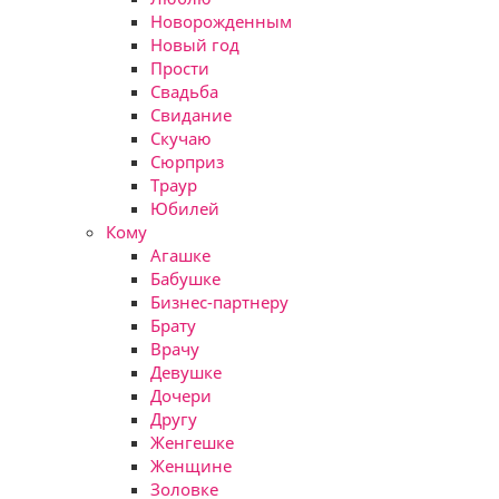
Новорожденным
Новый год
Прости
Свадьба
Свидание
Скучаю
Сюрприз
Траур
Юбилей
Кому
Агашке
Бабушке
Бизнес-партнеру
Брату
Врачу
Девушке
Дочери
Другу
Женгешке
Женщине
Золовке