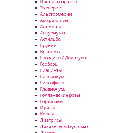
Цветы в горшках
Эхеверии
Альстромерии
Амариллисы
Анемоны
Антуриумы
Астильба
Брунии
Вероника
Гвоздики / Диантусы
Герберы
Гиацинты
Гиперикум
Гипсофила
Гладиолусы
Голландские розы
Гортензии
Ирисы
Каллы
Лиатрисы
Лизиантусы (эустома)
Лилии