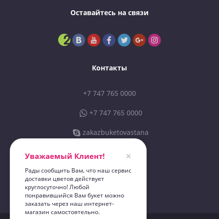
Оставайтесь на связи
Контакты
+7 747 765 0000
+7 747 765 0000
zakazbuketovastana
sales@zbastana.kz
×
Уважаемый Клиент!
Рады сообщить Вам, что наш сервис
доставки цветов действует
ИП «Zakazbuketov 01»
круглосуточно! Любой
"Zakazbuketov"
понравившийся Вам букет можно
заказать через наш интернет-
магазин самостоятельно.