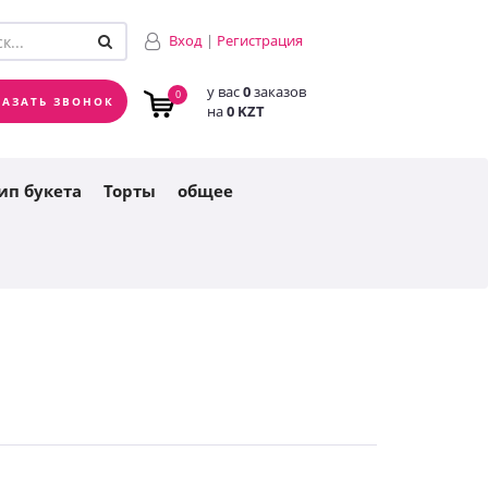
у вас
0
заказов
0
Вход
|
Регистрация
на
0 KZT
у вас
0
заказов
0
КАЗАТЬ ЗВОНОК
на
0 KZT
ип букета
Торты
общее