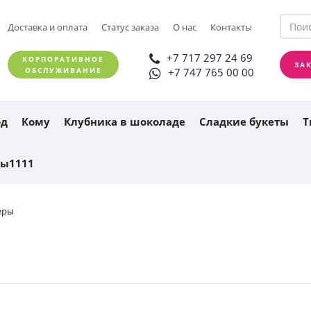
+7 717 297 24 69
Доставка и оплата
Статус заказа
О нас
Контакты
ЗАКАЗАТЬ ЗВОНОК
+7 747 765 00 00
+7 717 297 24 69
КОРПОРАТИВНОЕ
ЗА
ОБСЛУЖИВАНИЕ
+7 747 765 00 00
од
Кому
Клубника в шоколаде
Сладкие букеты
Т
ты1111
еры