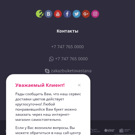
Контакты
+7 747 765 0000
+7 747 765 0000
zakazbuketovastana
sales@zbastana.kz
×
Уважаемый Клиент!
Рады сообщить Вам, что наш сервис
доставки цветов действует
ИП «Zakazbuketov 01»
круглосуточно! Любой
"Zakazbuketov"
понравившийся Вам букет можно
заказать через наш интернет-
магазин самостоятельно.
Если у Вас возникли вопросы, Вы
можете обратиться в наш call-центр