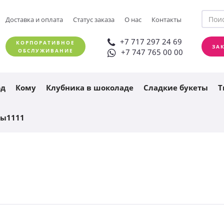
+7 717 297 24 69
Доставка и оплата
Статус заказа
О нас
Контакты
ЗАКАЗАТЬ ЗВОНОК
+7 747 765 00 00
+7 717 297 24 69
КОРПОРАТИВНОЕ
ЗА
ОБСЛУЖИВАНИЕ
+7 747 765 00 00
од
Кому
Клубника в шоколаде
Сладкие букеты
Т
ты1111