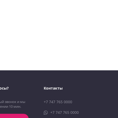
осы?
Контакты
ый звонок и мы
+7 747 765 0000
ении 10 мин.
+7 747 765 0000