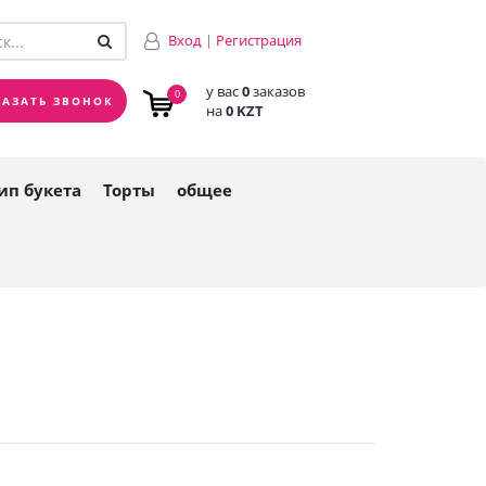
у вас
0
заказов
0
Вход
|
Регистрация
на
0 KZT
у вас
0
заказов
0
КАЗАТЬ ЗВОНОК
на
0 KZT
ип букета
Торты
общее