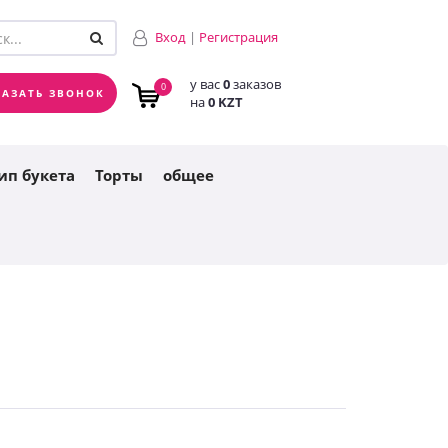
у вас
0
заказов
0
Вход
|
Регистрация
на
0 KZT
у вас
0
заказов
0
КАЗАТЬ ЗВОНОК
на
0 KZT
ип букета
Торты
общее