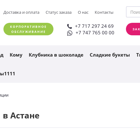
+7 717 297 24 69
Доставка и оплата
Статус заказа
О нас
Контакты
ЗАКАЗАТЬ ЗВОНОК
+7 747 765 00 00
+7 717 297 24 69
КОРПОРАТИВНОЕ
ЗА
ОБСЛУЖИВАНИЕ
+7 747 765 00 00
од
Кому
Клубника в шоколаде
Сладкие букеты
Т
ты1111
иции
 в Астане