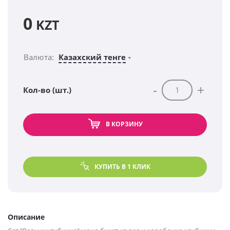
0
KZT
Валюта:
Казахский тенге
-
+
Кол-во (шт.)
В КОРЗИНУ
КУПИТЬ В 1 КЛИК
Описание