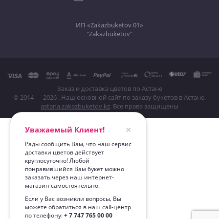
ИП «Zakazbuketov 01»
"Zakazbuketov"
Заказ и доставка цветов по Астане
© 2014 — 2026 . Наш основной сайт по заказу букетов в Астане.
astana.zakazbuketov.kz
. Все права защищены
×
Уважаемый Клиент!
Рады сообщить Вам, что наш сервис
доставки цветов действует
круглосуточно! Любой
понравившийся Вам букет можно
заказать через наш интернет-
магазин самостоятельно.
Если у Вас возникли вопросы, Вы
можете обратиться в наш call-центр
по телефону:
+ 7 747 765 00 00