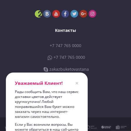
Контакты
+7 747 765 0000
+7 747 765 0000
zakazbuketovastana
sales@zbastana.kz
×
Уважаемый Клиент!
Рады сообщить Вам, что наш сервис
доставки цветов действует
ИП «Zakazbuketov 01»
круглосуточно! Любой
"Zakazbuketov"
понравившийся Вам букет можно
заказать через наш интернет-
магазин самостоятельно.
Если у Вас возникли вопросы, Вы
можете обратиться в наш call-центр