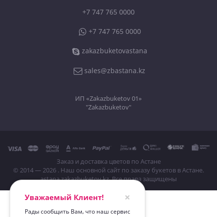
+7 747 765 0000
+7 747 765 0000
zakazbuketovastana
sales@zbastana.kz
ИП «Zakazbuketov 01»
"Zakazbuketov"
Заказ и доставка цветов по Астане
© 2014 — 2026 . Наш основной сайт по заказу букетов в Астане.
astana.zakazbuketov.kz
. Все права защищены
×
Уважаемый Клиент!
Рады сообщить Вам, что наш сервис