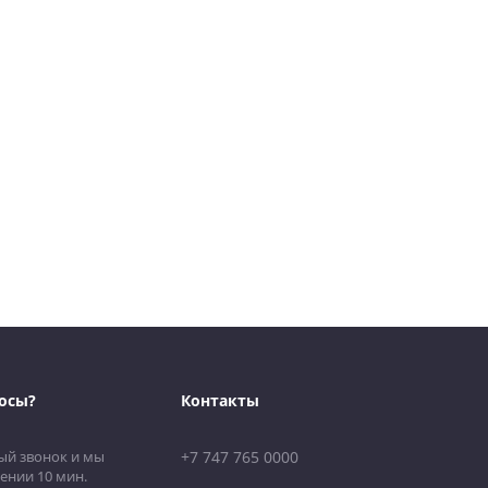
осы?
Контакты
ый звонок и мы
+7 747 765 0000
ении 10 мин.