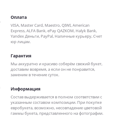
Оплата
-
VISA, Master Card, Maestro, QIWI, American
Express, ALFA Bank, ePay QAZKOM, Halyk Bank,
Yandex Деньги, PayPal, Наличные курьеру, Счет
юр лицам.
Гарантия
Мы аккуратно и красиво соберём свежий букет,
доставим вовремя, а если он не понравится,
заменим в течение суток.
я
Информация
Состав выдерживается в полном соответствии с
указанным составом композиции. При покупке
евробукета, возможно, несовпадение цветовой
гаммы букета, представленного на фотографии.