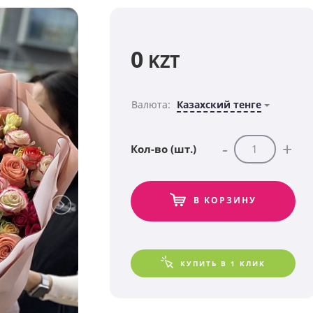
0
KZT
Валюта:
Казахский тенге
-
+
Кол-во (шт.)
В КОРЗИНУ
КУПИТЬ В 1 КЛИК