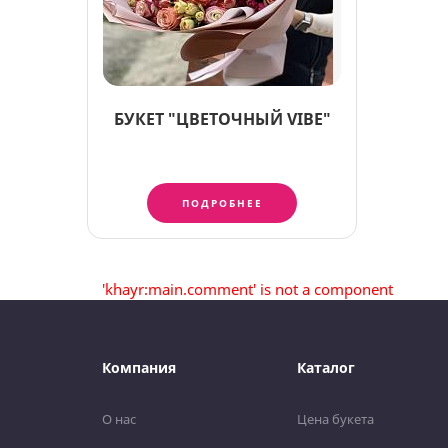
БУКЕТ "ЦВЕТОЧНЫЙ VIBE"
ПОДРОБНЕЕ
'khayr:main.comment' is not a component
Компания
Каталог
О нас
Цена букета