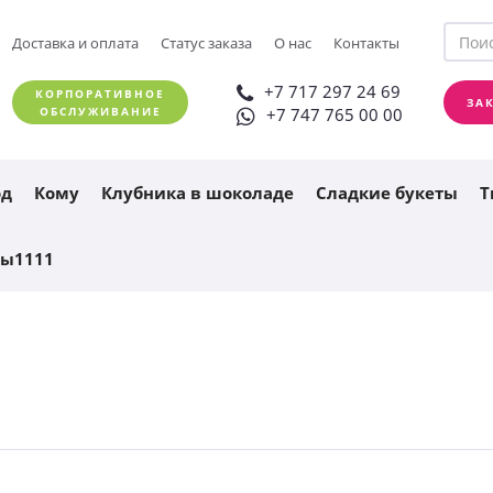
+7 717 297 24 69
Доставка и оплата
Статус заказа
О нас
Контакты
ЗАКАЗАТЬ ЗВОНОК
+7 747 765 00 00
+7 717 297 24 69
КОРПОРАТИВНОЕ
ЗА
ОБСЛУЖИВАНИЕ
+7 747 765 00 00
од
Кому
Клубника в шоколаде
Сладкие букеты
Т
ты1111