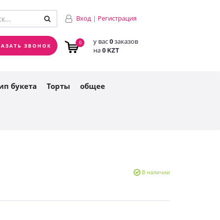
у вас
0
заказов
0
Вход
|
Регистрация
на
0 KZT
у вас
0
заказов
0
КАЗАТЬ ЗВОНОК
на
0 KZT
ип букета
Торты
общее
В наличии