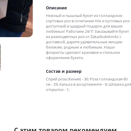
Описание
Нежный и пышный букет из голландских
сортовых роз в сочетании mix и кустовых роз 
доступный и щедрый подарок для ваших
любимых! Работаем 24/7! Заказывайте букет
из разноцветных роз от Zakazbuketovkz с
доставкой, дарите удивительные эмоции
близким, родным и любимым. Наши
флористы сделают красивое и стильное
оформление букета.
Состав и размер
Спрей роза (Кения) - 30; Роза голландская 60
см - 29; Калька в ассортименте - 4; Шпажка дл
открытки - 1;
С этим товаром рекомендуем