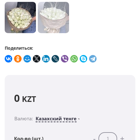
Поделиться:
0
KZT
Валюта:
Казахский тенге
-
+
Кол-во (шт.)