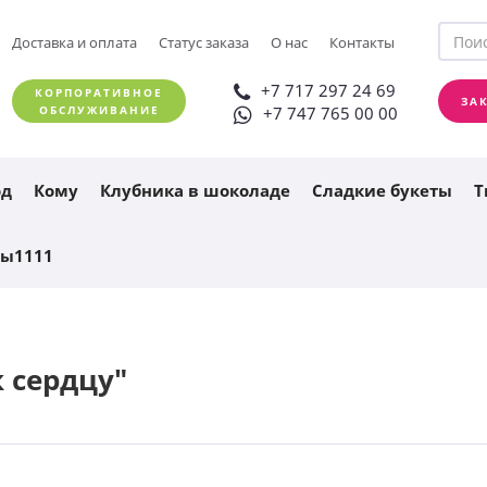
+7 717 297 24 69
Доставка и оплата
Статус заказа
О нас
Контакты
ЗАКАЗАТЬ ЗВОНОК
+7 747 765 00 00
+7 717 297 24 69
КОРПОРАТИВНОЕ
ЗА
ОБСЛУЖИВАНИЕ
+7 747 765 00 00
од
Кому
Клубника в шоколаде
Сладкие букеты
Т
ты1111
 сердцу"