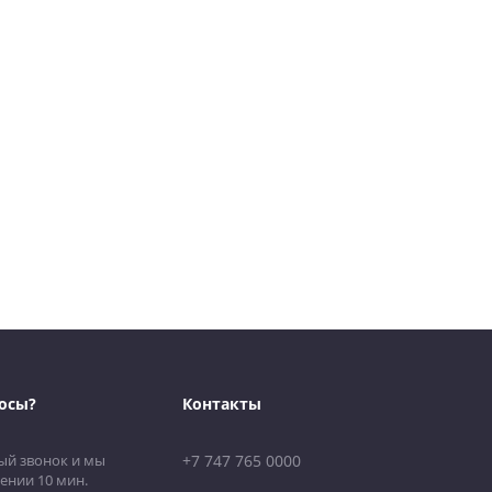
осы?
Контакты
ый звонок и мы
+7 747 765 0000
ении 10 мин.