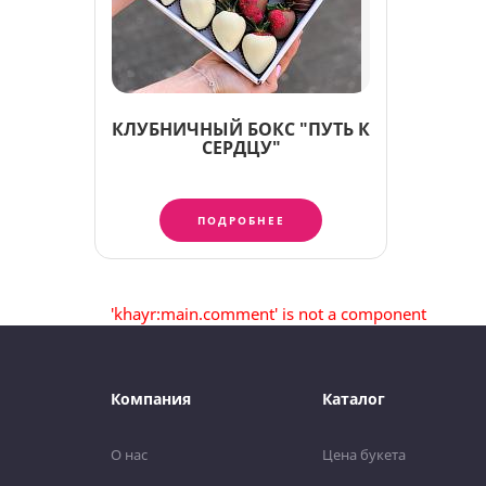
КЛУБНИЧНЫЙ БОКС "ПУТЬ К
СЕРДЦУ"
ПОДРОБНЕЕ
'khayr:main.comment' is not a component
Компания
Каталог
О нас
Цена букета