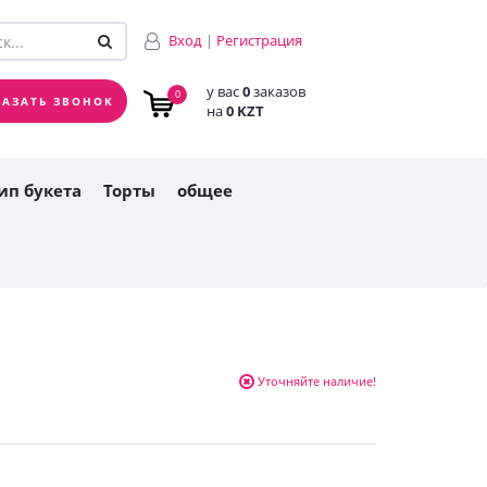
у вас
0
заказов
0
Вход
|
Регистрация
на
0 KZT
у вас
0
заказов
0
КАЗАТЬ ЗВОНОК
на
0 KZT
ип букета
Торты
общее
Уточняйте наличие!