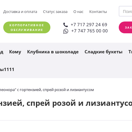
+7 717 297 24 69
Доставка и оплата
Статус заказа
О нас
Контакты
ЗАКАЗАТЬ ЗВОНОК
+7 747 765 00 00
+7 717 297 24 69
КОРПОРАТИВНОЕ
ЗА
ОБСЛУЖИВАНИЕ
+7 747 765 00 00
од
Кому
Клубника в шоколаде
Сладкие букеты
Т
ты1111
леонора" с гортензией, спрей розой и лизиантусом
ензией, спрей розой и лизиантус