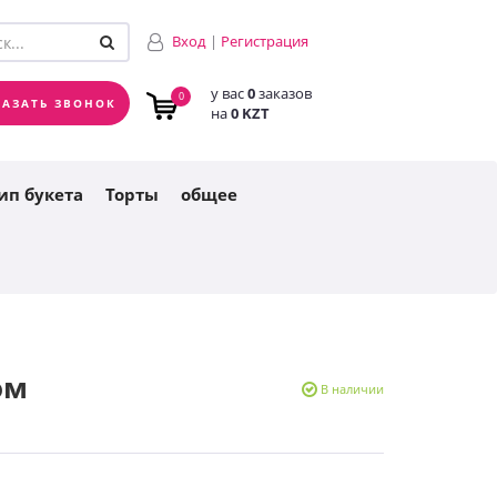
у вас
0
заказов
0
Вход
|
Регистрация
на
0 KZT
у вас
0
заказов
0
КАЗАТЬ ЗВОНОК
на
0 KZT
ип букета
Торты
общее
ом
В наличии