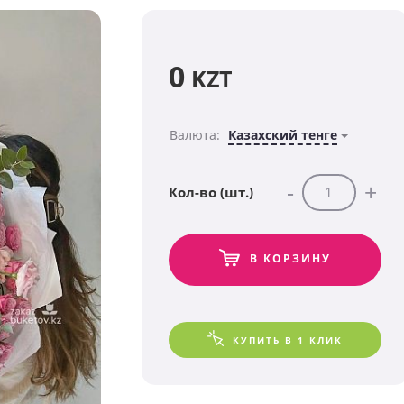
0
KZT
Валюта:
Казахский тенге
-
+
Кол-во (шт.)
В КОРЗИНУ
КУПИТЬ В 1 КЛИК