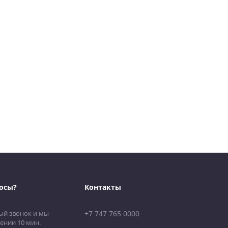
осы?
Контакты
ый звонок и мы
+7 747 765 0000
ении 10 мин.